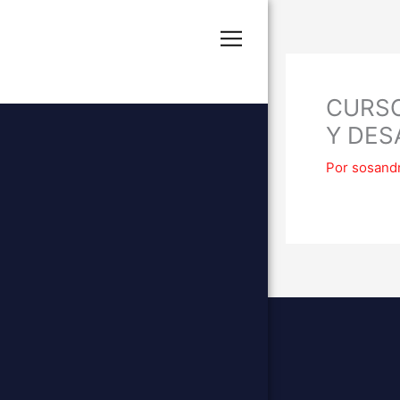
CURSO
Y DES
Por
sosand